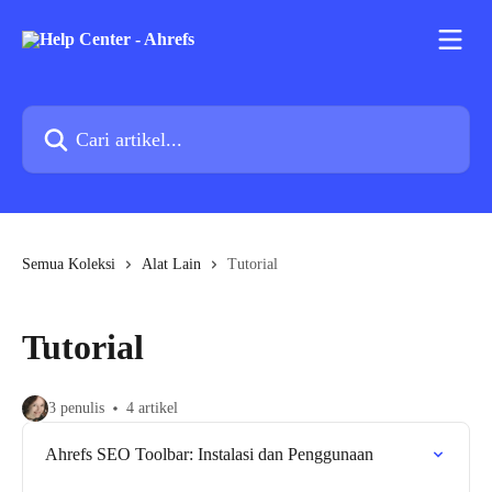
Lewati ke konten utama
Cari artikel...
Semua Koleksi
Alat Lain
Tutorial
Tutorial
3 penulis
4 artikel
Ahrefs SEO Toolbar: Instalasi dan Penggunaan