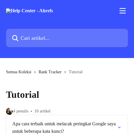
Lewati ke konten utama
Cari artikel...
Semua Koleksi
Rank Tracker
Tutorial
Tutorial
4 penulis
10 artikel
Apa cara terbaik untuk melacak peringkat Google saya
untuk beberapa kata kunci?