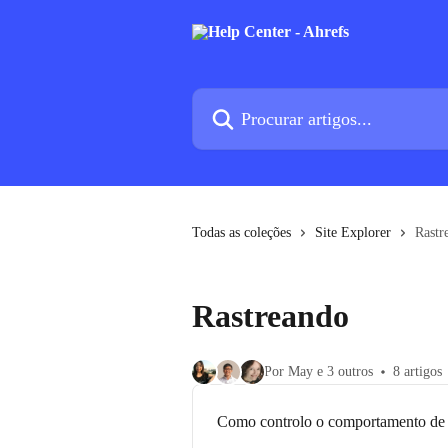
Ir para conteúdo principal
Procurar artigos...
Todas as coleções
Site Explorer
Rastr
Rastreando
Por May e 3 outros
8 artigos
Como controlo o comportamento de r