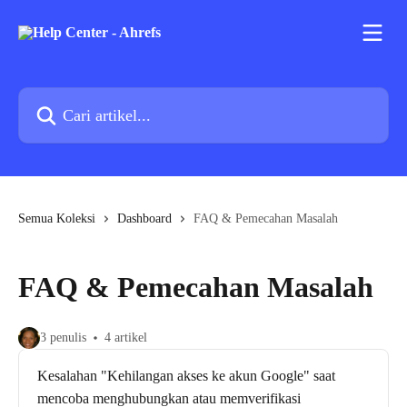
Lewati ke konten utama
Cari artikel...
Semua Koleksi
Dashboard
FAQ & Pemecahan Masalah
FAQ & Pemecahan Masalah
3 penulis
4 artikel
Kesalahan "Kehilangan akses ke akun Google" saat
mencoba menghubungkan atau memverifikasi