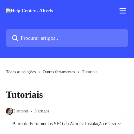
Ir para conteúdo principal
Procurar artigos...
Todas as coleções
Outras ferramentas
Tutoriais
Tutoriais
2 autores
3 artigos
Barra de Ferramentas SEO da Ahrefs: Instalação e Uso