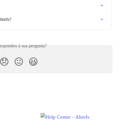
hrefs?
respondeu à sua pergunta?
😞
😐
😃