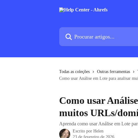
Ir para conteúdo principal
Procurar artigos...
Todas as coleções
Outras ferramentas
Como usar Análise em Lote para analisar mu
Como usar Análise
muitos URLs/domín
Aprenda como usar Análise em Lote par
Escrito por
Helen
23 de fevereiro de 2026