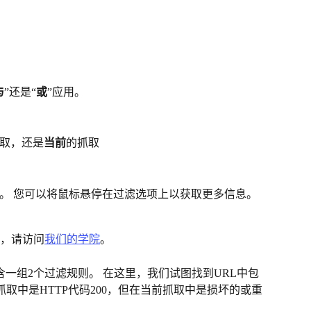
与
”还是“
或
”应用。
取，还是
当前
的抓取
。 您可以将鼠标悬停在过滤选项上以获取更多信息。
，请访问
我们的学院
。
一组2个过滤规则。 在这里，我们试图找到URL中包
的抓取中是HTTP代码200，但在当前抓取中是损坏的或重