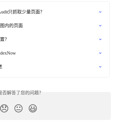
Audit只抓取少量页面？
点地图内的页面
设置？
dexNow
述
是否解答了您的问题？
😞
😐
😃